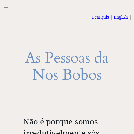
Saltar
para
Français
|
English
|
o
conteúdo
As Pessoas da
Nos Bobos
Não é porque somos
irredutivelmente sós